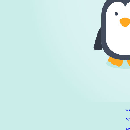
ww
w
w